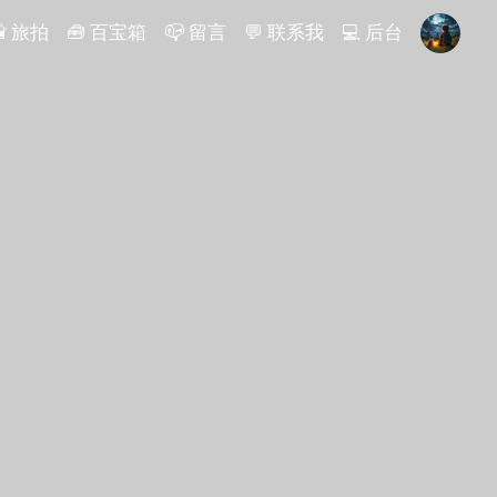

旅拍
🧰
百宝箱
📪
留言
💬
联系我
💻️
后台