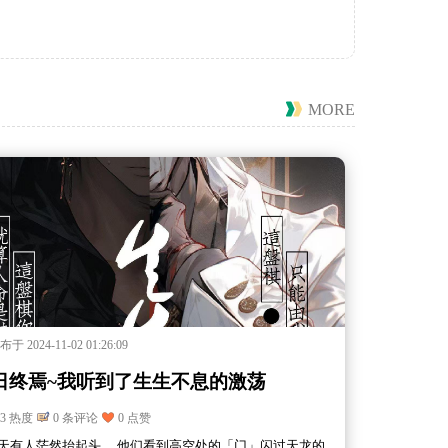
MORE
于 2024-11-02 01:26:09
日终焉~我听到了生生不息的激荡
03 热度
0 条评论
0 点赞
天有人茫然抬起头。 他们看到高空处的「门」闪过天龙的