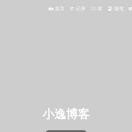
🏡
首页
📒
记录
❤️‍🔥
家
🏖️
随笔

小
逸
博
客