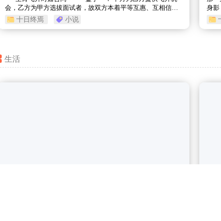
会，乙方为甲方选拔面试者，故双方本着平等互惠、互相信
身影
赖、生死无悔原则，经甲乙双方友
间，
十日终焉
小说
生活
发布于 2025-10-01 10:07:19
发布
这是一个测试
下
11 热度
0 条评论
0 点赞
1