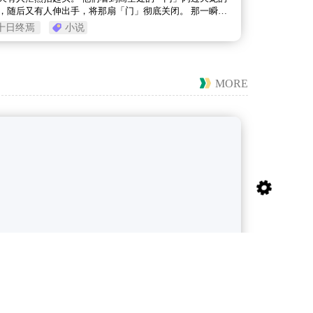
，随后又有人伸出手，将那扇「门」彻底关闭。 那一瞬
所有的微光从高空之中彻底消失，每个人身上的「仙
十日终焉
小说
MORE
于 2025-09-17 18:30:13
班啦
1 热度
0 条评论
0 点赞