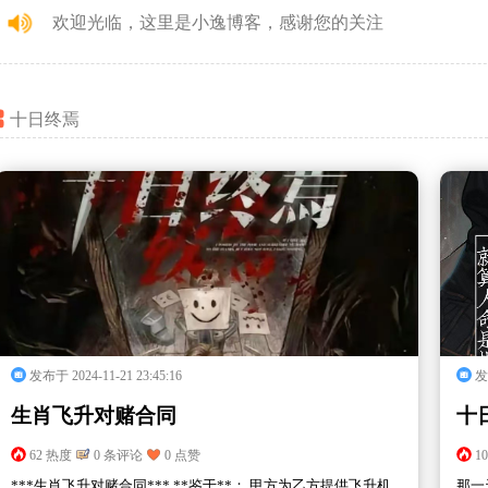
欢迎光临，这里是小逸博客，感谢您的关注
十日终焉
发布于 2024-11-21 23:45:16
发布
生肖飞升对赌合同
十
62 热度
0 条评论
0 点赞
1
***生肖飞升对赌合同*** **鉴于**： 甲方为乙方提供飞升机
那一